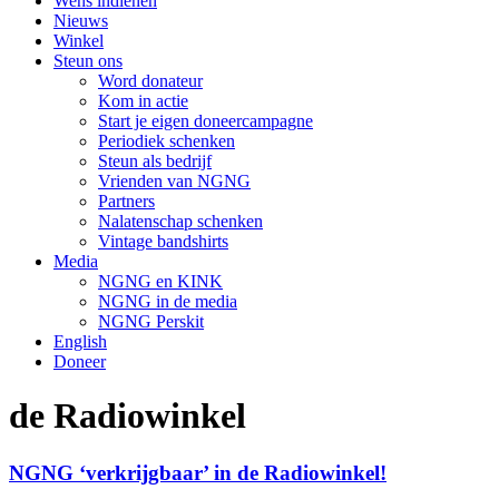
Wens indienen
Nieuws
Winkel
Steun ons
Word donateur
Kom in actie
Start je eigen doneercampagne
Periodiek schenken
Steun als bedrijf
Vrienden van NGNG
Partners
Nalatenschap schenken
Vintage bandshirts
Media
NGNG en KINK
NGNG in de media
NGNG Perskit
English
Doneer
de Radiowinkel
NGNG ‘verkrijgbaar’ in de Radiowinkel!