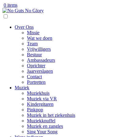
0 items
Over Ons
Missie
Wat we doen
Team
Vrijwilligers
Bestuur
Ambassadeurs
Oprichter
Jaarverslagen
Contact
Portretten
Muziek
Muziekhuis
Muziek via VR
Kindergitaren
Pinkpop
Muziek in het ziekenhuis
Muziekknuffel
Muziek en zangles
Sing Your Song