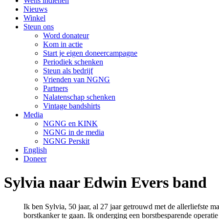
Wens indienen
Nieuws
Winkel
Steun ons
Word donateur
Kom in actie
Start je eigen doneercampagne
Periodiek schenken
Steun als bedrijf
Vrienden van NGNG
Partners
Nalatenschap schenken
Vintage bandshirts
Media
NGNG en KINK
NGNG in de media
NGNG Perskit
English
Doneer
Sylvia naar Edwin Evers band
Ik ben Sylvia, 50 jaar, al 27 jaar getrouwd met de allerliefste
borstkanker te gaan. Ik onderging een borstbesparende operatie