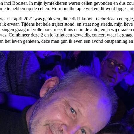
 incl Booster. In mijn lymfeklieren waren cellen gevonden en dus zou
e te hebben op de cellen. Hormoontherapie wel en dit werd opgestart
ar ik april 2021 was gebleven, little did I know ..Gebrek aan energie,
ik ervaar. Tijdens het hele traject stond, en staat nog steeds, mijn lie
zingen graag uit volle borst mee, thuis en in de auto, en ja wij draai
was. Combineer deze 2 en je krijgt een geweldig concert waar ik graag 
, en het leven genieten, deze man gun ik even een avond ontspanning e