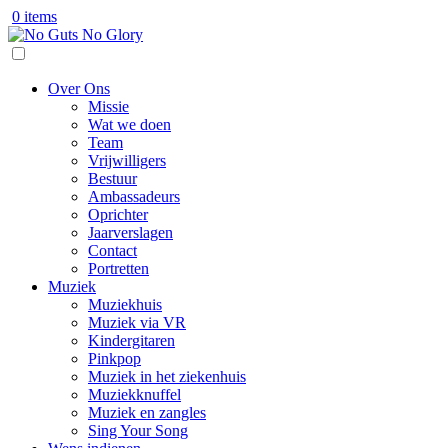
0 items
Over Ons
Missie
Wat we doen
Team
Vrijwilligers
Bestuur
Ambassadeurs
Oprichter
Jaarverslagen
Contact
Portretten
Muziek
Muziekhuis
Muziek via VR
Kindergitaren
Pinkpop
Muziek in het ziekenhuis
Muziekknuffel
Muziek en zangles
Sing Your Song