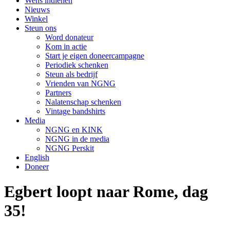
Wens indienen
Nieuws
Winkel
Steun ons
Word donateur
Kom in actie
Start je eigen doneercampagne
Periodiek schenken
Steun als bedrijf
Vrienden van NGNG
Partners
Nalatenschap schenken
Vintage bandshirts
Media
NGNG en KINK
NGNG in de media
NGNG Perskit
English
Doneer
Egbert loopt naar Rome, dag
35!