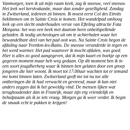
Vanmorgen, toen ik uit mijn raam keek, zag ik sneeuw, veel sneeuw.
Het leek wel kerstvakantie, maar dan zonder gezelligheid. Zondag
in Zwitserland, iedereen zit binnen. Ik moest eerst Col des Etroits
beklimmen om in Sainte Croix te komen. Het wandelpad omhoog
leek op een slecht onderhouden versie van Efteling attractie Fata
Morgana: het was een beek met daarom heen onheilspellende
geluiden. Ik nodig archeologen uit om te achterhalen waar het
bewandelbare deel van het pad ooit was. Na Sainte Croix begon de
afdaling naar Yverdon-les-Bains. De sneeuw veranderde in regen en
het werd warmer. Het pad waarover ik mocht afdalen, was goed.
Hier is alles zo goed aangegeven, dat ik mijn kaart en boekje op een
gegeven moment maar heb weg gedaan. Op dit moment ben ik in
een soort jeugdherberg waar ik binnen ben gelaten door een groep
jongeren die hier woont. Ik moet tot 17.00uur wachten tot er iemand
me komt binnen laten. Zwitserland geeft me tot nu toe alle
ontberingen die ik had verwacht en gevreesd, maar ik kan niet
anders zeggen dat ik het geweldig vind. De mensen lijken wat
terughoudender dan in Franrijk, maar zijn erg vriendelijk en
behulpzaam als ik ze iets vraag. Morgen ga ik weer verder. Ik begin
de smaak echt te pakken te krijgen!