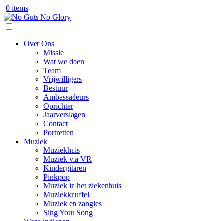
0 items
Over Ons
Missie
Wat we doen
Team
Vrijwilligers
Bestuur
Ambassadeurs
Oprichter
Jaarverslagen
Contact
Portretten
Muziek
Muziekhuis
Muziek via VR
Kindergitaren
Pinkpop
Muziek in het ziekenhuis
Muziekknuffel
Muziek en zangles
Sing Your Song